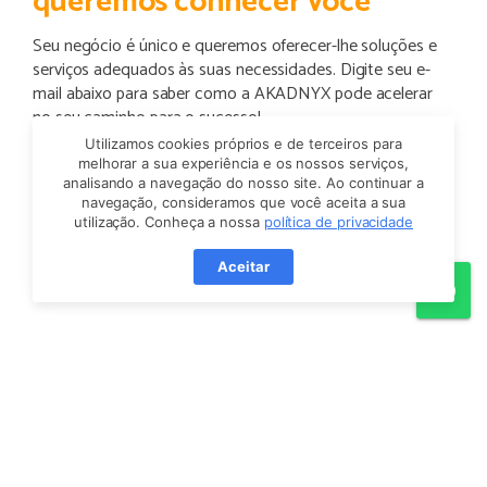
queremos conhecer você
Seu negócio é único e queremos oferecer-lhe soluções e
serviços adequados às suas necessidades. Digite seu e-
mail abaixo para saber como a AKADNYX pode acelerar
no seu caminho para o sucesso!
Utilizamos cookies próprios e de terceiros para
Ainda não está pronto para conversar? Sem problemas.
melhorar a sua experiência e os nossos serviços,
analisando a navegação do nosso site. Ao continuar a
Continue lendo para ver o final feliz que a AKADNYX
navegação, consideramos que você aceita a sua
reservou para o seu negócio!
utilização. Conheça a nossa
política de privacidade
Contate-nos
Aceitar
Wh
O que você poderia alcançar?
Gestão e suporte de TI terceirizado